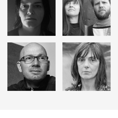
Markus Hiesleitner
Franz Stefan Lun
Micha/Martin
Sabine Marte
Payer/Gabriel
Roman Pfeffer
Isa Schmidlehner