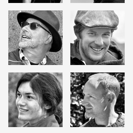
Gudrun Bielz
Roland Haas
Hubert Lampert
Markus Oberndorfer