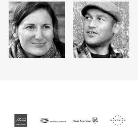
Liddy Scheffknecht
Reece Terris
Elisabeth Wedenig
Hannes Zebedin