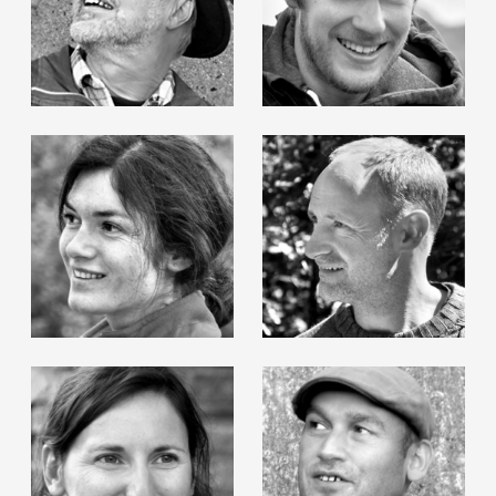
Hubert Lampert
Markus Oberndorfer
Liddy Scheffknecht
Reece Terris