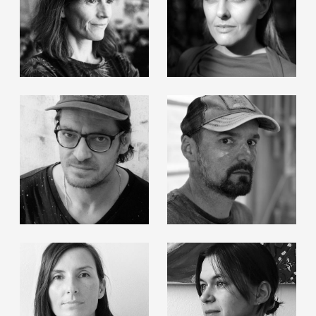
Catherine Ludwig
Justina Moncevičiūte
Robert Muntean
Reto Steiner