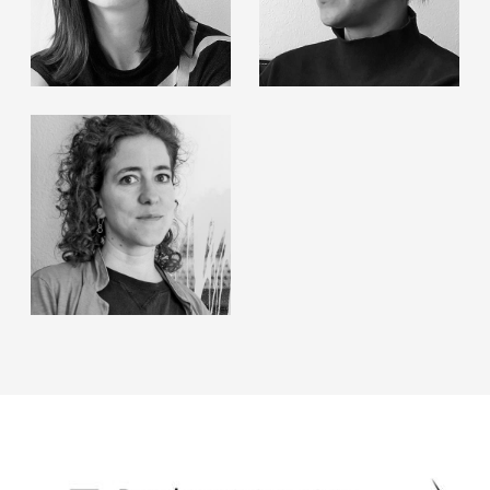
Angelika J. Trojnarski
Klara Vith
Anna-Sabina Zürrer