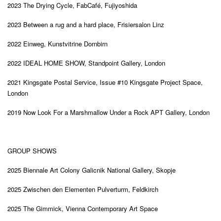
2023
The
D
rying
C
ycle
,
FabCaf
é
, Fujiyoshida
2023
Between a rug and a hard place
, Frisiersalon Linz
2022
Einweg, Kunstvitrine Dornbirn
2022
IDEAL HOME SHOW,
Standpoint Gallery, London
2021
Kingsgate Postal Service, Issue #10 Kingsgate Project Space,
London
2019
Now Look For a Marshmallow Under a Rock APT Gallery, London
GROUP SHOWS
2025
Biennale Art Colony Galicnik National Gallery, Skopje
2025
Zwischen den Elementen Pulverturm, Feldkirch
2025
The Gimmick
,
Vienna Contemporary Art Space