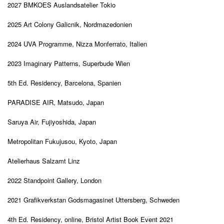
2027 BMKOES Auslandsatelier Tokio
2025
Art Colony Galicnik, N
ordmazedonien
2024
UVA Programme, Nizza Monferrato, It
alien
2023
Imaginary Patterns, Superbude
Wien
5th Ed. Residency, Barcelona
, Spanien
PARADISE AIR, Matsudo, Japan
Saruya Air, Fujiyoshida, Japan
Metropolitan Fukujusou, Kyoto, Japan
Atelierhaus Salzamt Linz
2022
Standpoint Gallery, London
2021
Grafikverkstan Godsmagasinet Uttersberg
, Schweden
4th Ed. Residency, online, Bristol Artist Book Event 2021