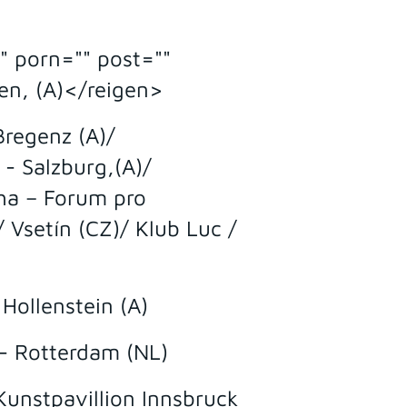
" porn="" post=""
en, (A)</reigen>
Bregenz (A)/
 Salzburg,(A)/
ha – Forum pro
 Vsetín (CZ)/ Klub Luc /
ollenstein (A)
l - Rotterdam (NL)
unstpavillion Innsbruck