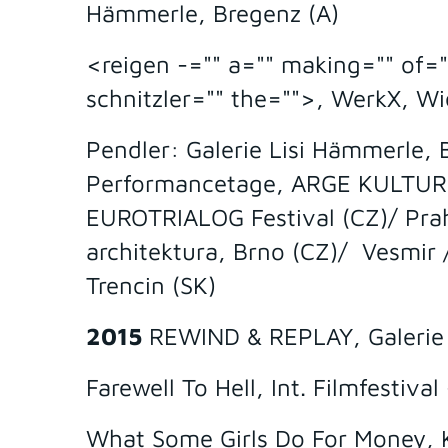
Hämmerle, Bregenz (A)
<reigen -="" a="" making="" of="
schnitzler="" the="">, WerkX, Wi
Pendler: Galerie Lisi Hämmerle, 
Performancetage, ARGE KULTUR -
EUROTRIALOG Festival (CZ)/ Pra
architektura, Brno (CZ)/ Vesmir /
Trencin (SK)
2015
REWIND & REPLAY, Galerie H
Farewell To Hell, Int. Filmfestiva
What Some Girls Do For Money, K