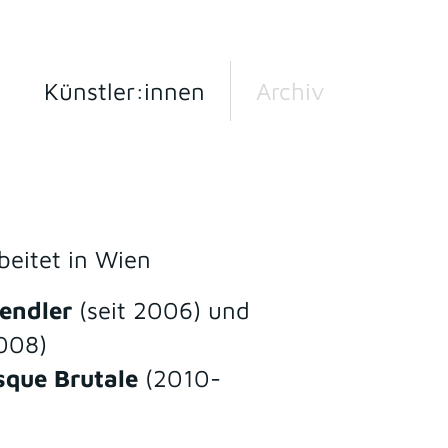
Künstler:innen
Archiv
beitet in Wien
endler
(seit 2006) und
008)
sque Brutale
(2010-