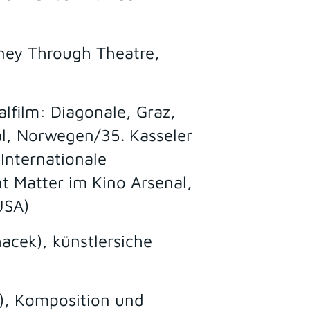
ney Through Theatre,
lfilm: Diagonale, Graz,
al, Norwegen/35. Kasseler
Internationale
t Matter im Kino Arsenal,
USA)
hacek), künstlersiche
), Komposition und